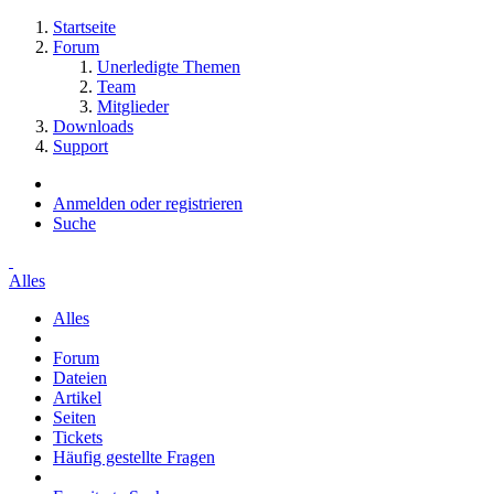
Startseite
Forum
Unerledigte Themen
Team
Mitglieder
Downloads
Support
Anmelden oder registrieren
Suche
Alles
Alles
Forum
Dateien
Artikel
Seiten
Tickets
Häufig gestellte Fragen