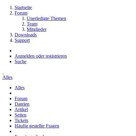
Startseite
Forum
Unerledigte Themen
Team
Mitglieder
Downloads
Support
Anmelden oder registrieren
Suche
Alles
Alles
Forum
Dateien
Artikel
Seiten
Tickets
Häufig gestellte Fragen