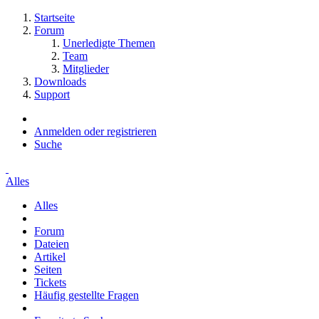
Startseite
Forum
Unerledigte Themen
Team
Mitglieder
Downloads
Support
Anmelden oder registrieren
Suche
Alles
Alles
Forum
Dateien
Artikel
Seiten
Tickets
Häufig gestellte Fragen