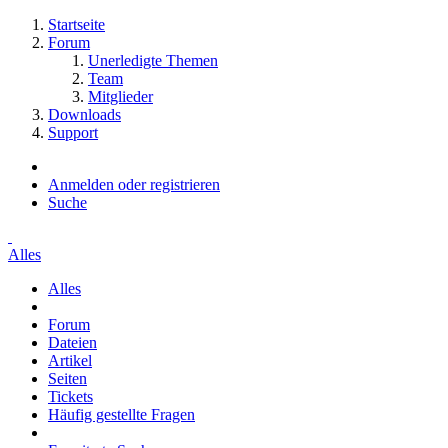
Startseite
Forum
Unerledigte Themen
Team
Mitglieder
Downloads
Support
Anmelden oder registrieren
Suche
Alles
Alles
Forum
Dateien
Artikel
Seiten
Tickets
Häufig gestellte Fragen