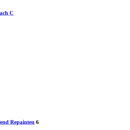
oach C
fend Repainten
6