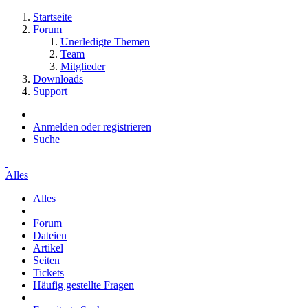
Startseite
Forum
Unerledigte Themen
Team
Mitglieder
Downloads
Support
Anmelden oder registrieren
Suche
Alles
Alles
Forum
Dateien
Artikel
Seiten
Tickets
Häufig gestellte Fragen