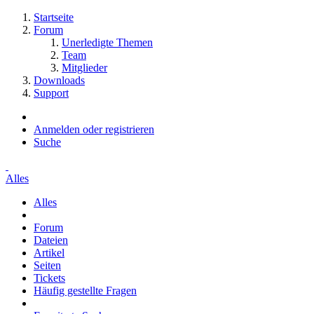
Startseite
Forum
Unerledigte Themen
Team
Mitglieder
Downloads
Support
Anmelden oder registrieren
Suche
Alles
Alles
Forum
Dateien
Artikel
Seiten
Tickets
Häufig gestellte Fragen