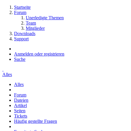
Startseite
Forum
Unerledigte Themen
Team
Mitglieder
Downloads
Support
Anmelden oder registrieren
Suche
Alles
Alles
Forum
Dateien
Artikel
Seiten
Tickets
Häufig gestellte Fragen