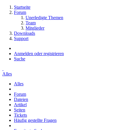
Startseite
Forum
Unerledigte Themen
Team
Mitglieder
Downloads
Support
Anmelden oder registrieren
Suche
Alles
Alles
Forum
Dateien
Artikel
Seiten
Tickets
Häufig gestellte Fragen