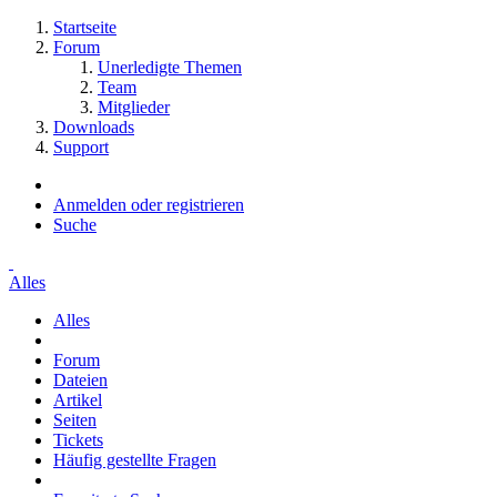
Startseite
Forum
Unerledigte Themen
Team
Mitglieder
Downloads
Support
Anmelden oder registrieren
Suche
Alles
Alles
Forum
Dateien
Artikel
Seiten
Tickets
Häufig gestellte Fragen