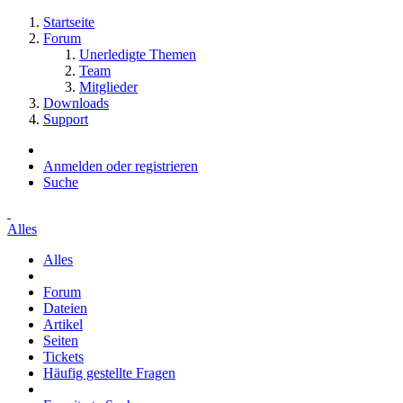
Startseite
Forum
Unerledigte Themen
Team
Mitglieder
Downloads
Support
Anmelden oder registrieren
Suche
Alles
Alles
Forum
Dateien
Artikel
Seiten
Tickets
Häufig gestellte Fragen