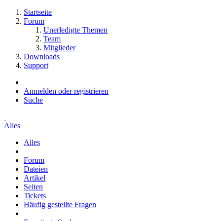
Startseite
Forum
Unerledigte Themen
Team
Mitglieder
Downloads
Support
Anmelden oder registrieren
Suche
Alles
Alles
Forum
Dateien
Artikel
Seiten
Tickets
Häufig gestellte Fragen