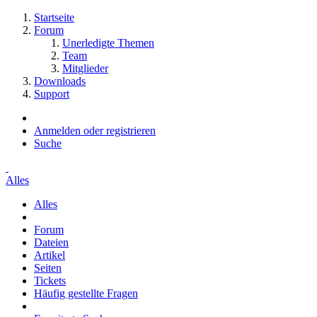
Startseite
Forum
Unerledigte Themen
Team
Mitglieder
Downloads
Support
Anmelden oder registrieren
Suche
Alles
Alles
Forum
Dateien
Artikel
Seiten
Tickets
Häufig gestellte Fragen