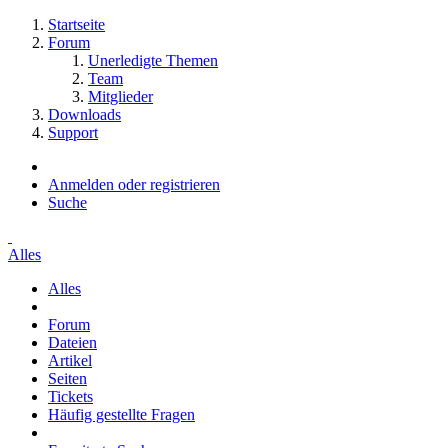
Startseite
Forum
Unerledigte Themen
Team
Mitglieder
Downloads
Support
Anmelden oder registrieren
Suche
Alles
Alles
Forum
Dateien
Artikel
Seiten
Tickets
Häufig gestellte Fragen