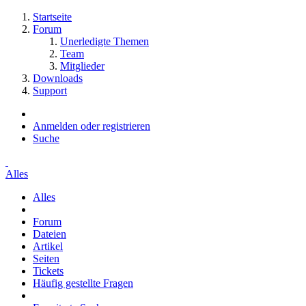
Startseite
Forum
Unerledigte Themen
Team
Mitglieder
Downloads
Support
Anmelden oder registrieren
Suche
Alles
Alles
Forum
Dateien
Artikel
Seiten
Tickets
Häufig gestellte Fragen