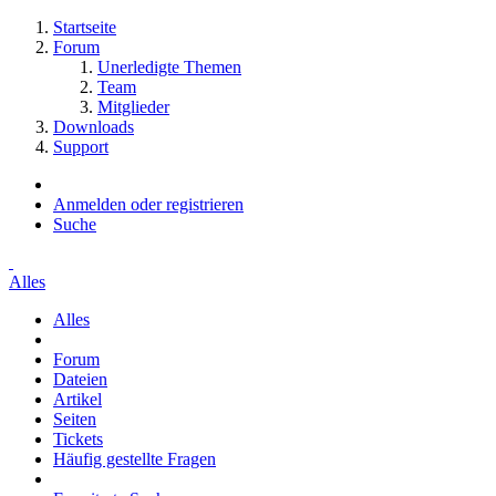
Startseite
Forum
Unerledigte Themen
Team
Mitglieder
Downloads
Support
Anmelden oder registrieren
Suche
Alles
Alles
Forum
Dateien
Artikel
Seiten
Tickets
Häufig gestellte Fragen