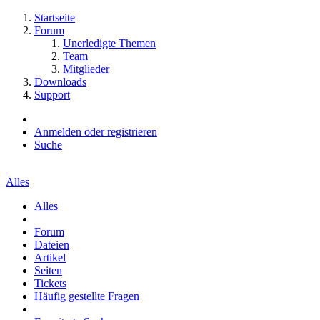
Startseite
Forum
Unerledigte Themen
Team
Mitglieder
Downloads
Support
Anmelden oder registrieren
Suche
Alles
Alles
Forum
Dateien
Artikel
Seiten
Tickets
Häufig gestellte Fragen