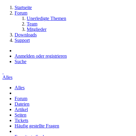
Startseite
Forum
Unerledigte Themen
Team
Mitglieder
Downloads
Support
Anmelden oder registrieren
Suche
Alles
Alles
Forum
Dateien
Artikel
Seiten
Tickets
Häufig gestellte Fragen