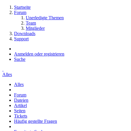
Startseite
Forum
Unerledigte Themen
Team
Mitglieder
Downloads
Support
Anmelden oder registrieren
Suche
Alles
Alles
Forum
Dateien
Artikel
Seiten
Tickets
Häufig gestellte Fragen