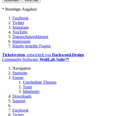
Vorschau
*
Benötigte Angaben
Facebook
Twitter
Instagram
YouTube
Datenschutzerklärung
Impressum
Häufig gestellte Fragen
Ticketsystem
, entwickelt von
Darkwood.Design
Community-Software:
WoltLab Suite™
Navigation
Startseite
Forum
Unerledigte Themen
Team
Mitglieder
Downloads
Support
Facebook
Twitter