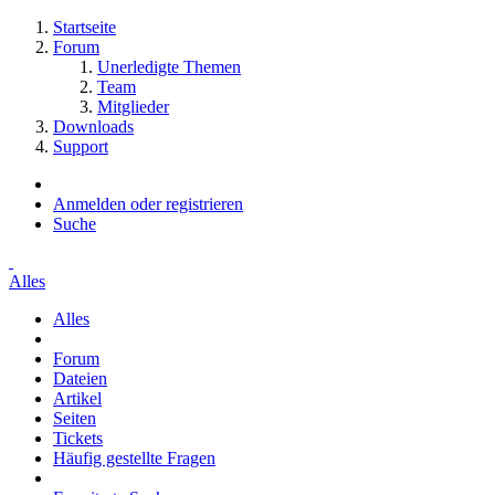
Startseite
Forum
Unerledigte Themen
Team
Mitglieder
Downloads
Support
Anmelden oder registrieren
Suche
Alles
Alles
Forum
Dateien
Artikel
Seiten
Tickets
Häufig gestellte Fragen