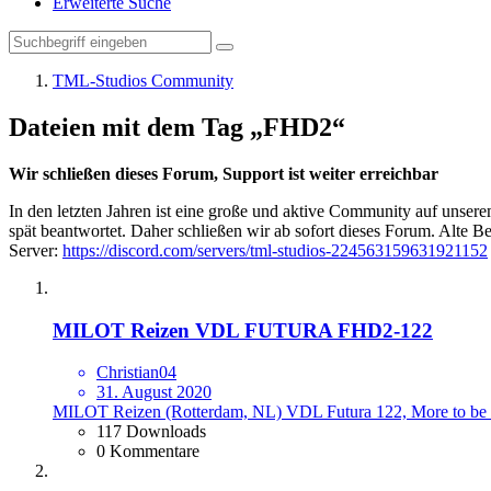
Erweiterte Suche
TML-Studios Community
Dateien mit dem Tag „FHD2“
Wir schließen dieses Forum, Support ist weiter erreichbar
In den letzten Jahren ist eine große und aktive Community auf unser
spät beantwortet. Daher schließen wir ab sofort dieses Forum. Alte Be
Server:
https://discord.com/servers/tml-studios-224563159631921152
MILOT Reizen VDL FUTURA FHD2-122
Christian04
31. August 2020
MILOT Reizen (Rotterdam, NL) VDL Futura 122, More to be 
117 Downloads
0 Kommentare