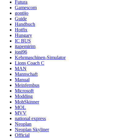
Futura
Gamescom
gontijo
Guide
Handbuch
Hotfix
Hungary
IC BUS
itapemirim
joni96
Kehrmaschinen-Simulator
Lions Coach C
MAN
Mannschaft
Manual
Meinfernbus
Microsoft
Modding
MohSkinner
MOL
MVV
national express
Neoplan
Neoplan Skyliner
Official