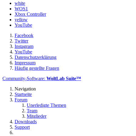
white
WOS1
Xbox Controller
yellow
YouTube
Facebook
Twitter
Instagram
YouTube
Datenschutzerklärung
Impressum
Häufig gestellte Fragen
Community-Software:
WoltLab Suite™
Navigation
Startseite
Forum
Unerledigte Themen
Team
Mitglieder
Downloads
Support