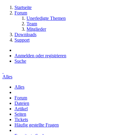
Startseite
Forum
Unerledigte Themen
Team
Mitglieder
Downloads
Support
Anmelden oder registrieren
Suche
Alles
Alles
Forum
Dateien
Artikel
Seiten
Tickets
Häufig gestellte Fragen