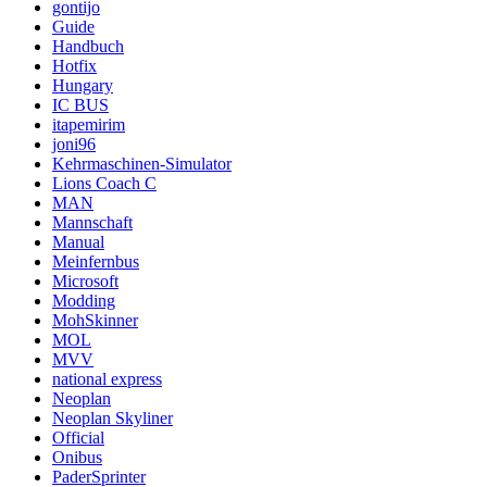
gontijo
Guide
Handbuch
Hotfix
Hungary
IC BUS
itapemirim
joni96
Kehrmaschinen-Simulator
Lions Coach C
MAN
Mannschaft
Manual
Meinfernbus
Microsoft
Modding
MohSkinner
MOL
MVV
national express
Neoplan
Neoplan Skyliner
Official
Onibus
PaderSprinter