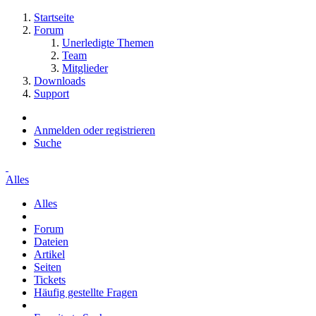
Startseite
Forum
Unerledigte Themen
Team
Mitglieder
Downloads
Support
Anmelden oder registrieren
Suche
Alles
Alles
Forum
Dateien
Artikel
Seiten
Tickets
Häufig gestellte Fragen