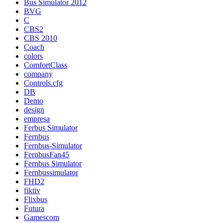
Bus Simulator 2012
BVG
C
CBS2
CBS 2010
Coach
colors
ComfortClass
company
Controls.cfg
DB
Demo
design
empresa
Ferbus Simulator
Fernbus
Fernbus-Simulator
FernbusFan45
Fernbus Simulator
Fernbussimulator
FHD2
fiktiv
Flixbus
Futura
Gamescom