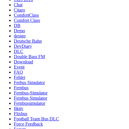
Chat
Citaro
ComfortClass
Comfort Class
DB
Demo
design
Deutsche Bahn
DevDiary
DLC
Double Bass FM
Download
Event
FAQ
Fehler
Ferbus Simulator
Fernbus
Fernbus-Simulator
Fernbus Simulator
Fernbussimulator
fiktiv
Flixbus
Football Team Bus DLC
Force Feedback