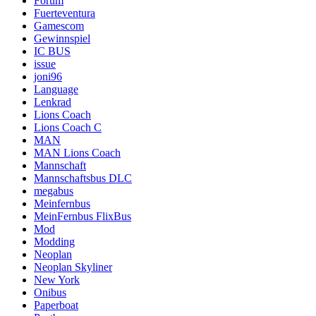
Forum
Fuerteventura
Gamescom
Gewinnspiel
IC BUS
issue
joni96
Language
Lenkrad
Lions Coach
Lions Coach C
MAN
MAN Lions Coach
Mannschaft
Mannschaftsbus DLC
megabus
Meinfernbus
MeinFernbus FlixBus
Mod
Modding
Neoplan
Neoplan Skyliner
New York
Onibus
Paperboat