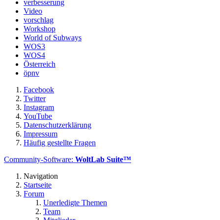
verbesserung
Video
vorschlag
Workshop
World of Subways
WOS3
WOS4
Österreich
öpnv
Facebook
Twitter
Instagram
YouTube
Datenschutzerklärung
Impressum
Häufig gestellte Fragen
Community-Software:
WoltLab Suite™
Navigation
Startseite
Forum
Unerledigte Themen
Team