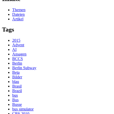
Themen
Dateien
Artikel
Tags
2015
Advent
AI
Ansagen
BCCS
Berlin
Berlin Subway
Beta
Bilder
blau
Brasil
Brazil
bus
Bus
Busse
bus simulator
CBS 2010