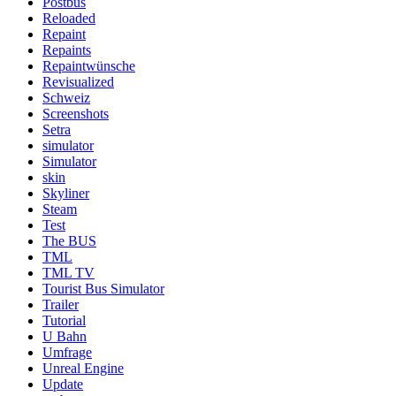
Postbus
Reloaded
Repaint
Repaints
Repaintwünsche
Revisualized
Schweiz
Screenshots
Setra
simulator
Simulator
skin
Skyliner
Steam
Test
The BUS
TML
TML TV
Tourist Bus Simulator
Trailer
Tutorial
U Bahn
Umfrage
Unreal Engine
Update