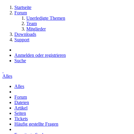
Startseite
Forum
Unerledigte Themen
Team
Mitglieder
Downloads
Support
Anmelden oder registrieren
Suche
Alles
Alles
Forum
Dateien
Artikel
Seiten
Tickets
Häufig gestellte Fragen