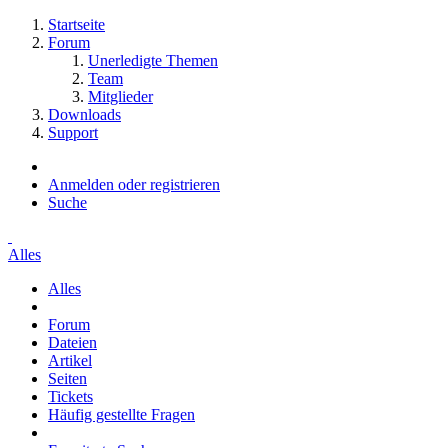
Startseite
Forum
Unerledigte Themen
Team
Mitglieder
Downloads
Support
Anmelden oder registrieren
Suche
Alles
Alles
Forum
Dateien
Artikel
Seiten
Tickets
Häufig gestellte Fragen