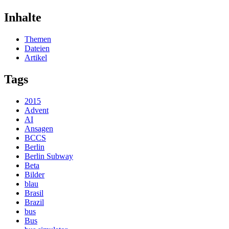
Inhalte
Themen
Dateien
Artikel
Tags
2015
Advent
AI
Ansagen
BCCS
Berlin
Berlin Subway
Beta
Bilder
blau
Brasil
Brazil
bus
Bus