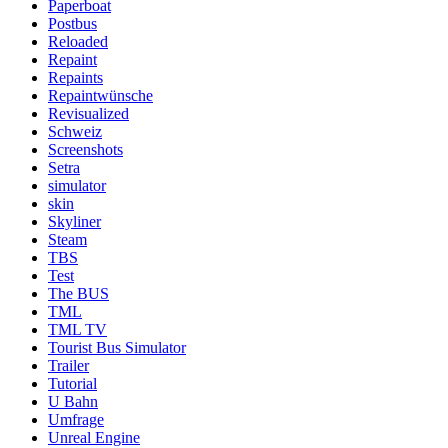
Paperboat
Postbus
Reloaded
Repaint
Repaints
Repaintwünsche
Revisualized
Schweiz
Screenshots
Setra
simulator
skin
Skyliner
Steam
TBS
Test
The BUS
TML
TML TV
Tourist Bus Simulator
Trailer
Tutorial
U Bahn
Umfrage
Unreal Engine