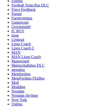
Flixbus
Football Team Bus DLC
Force Feedback
Forum
Fuerteventura
Gamescom
Gewinnspiel
IC BUS
issue
Lenkrad
Lions Coach
Lions Coach C
MAN
MAN Lions Coach
Mannschaft
Mannschaftsbus DLC
megabus
Meinfernbus
MeinFernbus FlixBus
Mod
Modding
Neoplan
Neoplan Skyliner
New York
Onibus