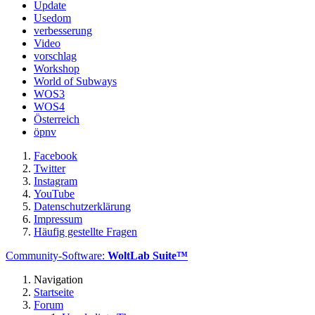
Update
Usedom
verbesserung
Video
vorschlag
Workshop
World of Subways
WOS3
WOS4
Österreich
öpnv
Facebook
Twitter
Instagram
YouTube
Datenschutzerklärung
Impressum
Häufig gestellte Fragen
Community-Software:
WoltLab Suite™
Navigation
Startseite
Forum