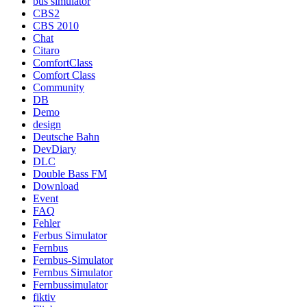
bus simulator
CBS2
CBS 2010
Chat
Citaro
ComfortClass
Comfort Class
Community
DB
Demo
design
Deutsche Bahn
DevDiary
DLC
Double Bass FM
Download
Event
FAQ
Fehler
Ferbus Simulator
Fernbus
Fernbus-Simulator
Fernbus Simulator
Fernbussimulator
fiktiv