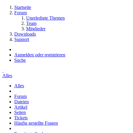
Startseite
Forum
Unerledigte Themen
Team
Mitglieder
Downloads
Support
Anmelden oder registrieren
Suche
Alles
Alles
Forum
Dateien
Artikel
Seiten
Tickets
Häufig gestellte Fragen