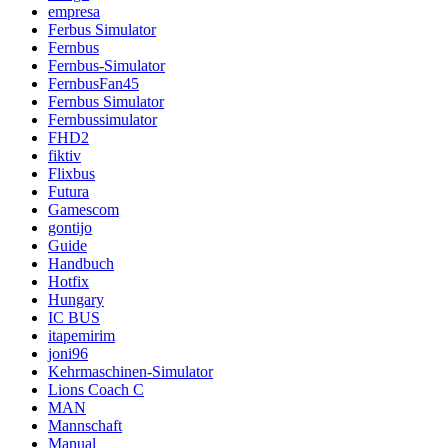
empresa
Ferbus Simulator
Fernbus
Fernbus-Simulator
FernbusFan45
Fernbus Simulator
Fernbussimulator
FHD2
fiktiv
Flixbus
Futura
Gamescom
gontijo
Guide
Handbuch
Hotfix
Hungary
IC BUS
itapemirim
joni96
Kehrmaschinen-Simulator
Lions Coach C
MAN
Mannschaft
Manual