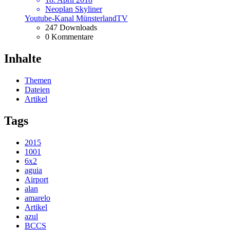
Neoplan Skyliner
Youtube-Kanal MünsterlandTV
247 Downloads
0 Kommentare
Inhalte
Themen
Dateien
Artikel
Tags
2015
1001
6x2
aguia
Airport
alan
amarelo
Artikel
azul
BCCS