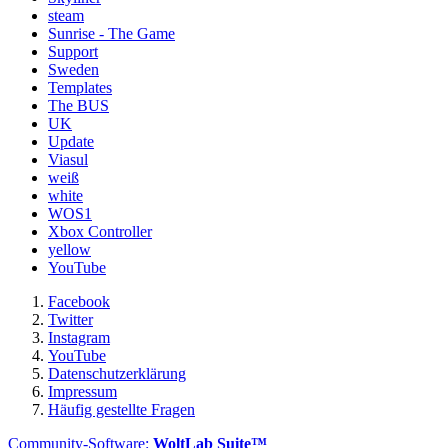
steam
Sunrise - The Game
Support
Sweden
Templates
The BUS
UK
Update
Viasul
weiß
white
WOS1
Xbox Controller
yellow
YouTube
Facebook
Twitter
Instagram
YouTube
Datenschutzerklärung
Impressum
Häufig gestellte Fragen
Community-Software:
WoltLab Suite™