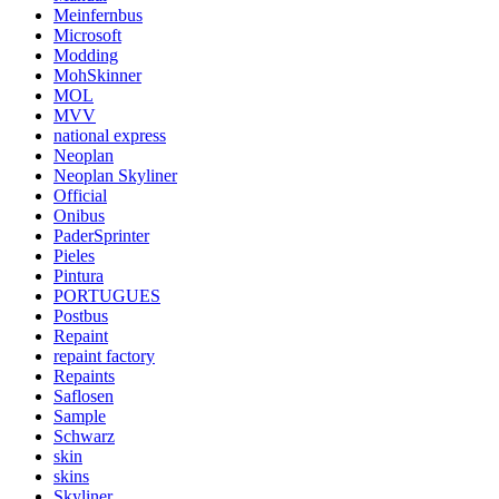
Meinfernbus
Microsoft
Modding
MohSkinner
MOL
MVV
national express
Neoplan
Neoplan Skyliner
Official
Onibus
PaderSprinter
Pieles
Pintura
PORTUGUES
Postbus
Repaint
repaint factory
Repaints
Saflosen
Sample
Schwarz
skin
skins
Skyliner