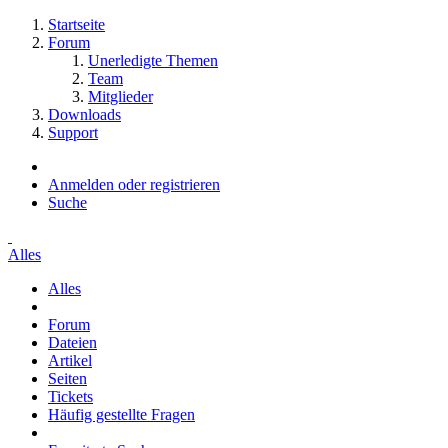
Startseite
Forum
Unerledigte Themen
Team
Mitglieder
Downloads
Support
Anmelden oder registrieren
Suche
Alles
Alles
Forum
Dateien
Artikel
Seiten
Tickets
Häufig gestellte Fragen