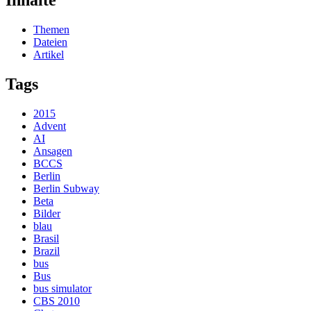
Inhalte
Themen
Dateien
Artikel
Tags
2015
Advent
AI
Ansagen
BCCS
Berlin
Berlin Subway
Beta
Bilder
blau
Brasil
Brazil
bus
Bus
bus simulator
CBS 2010