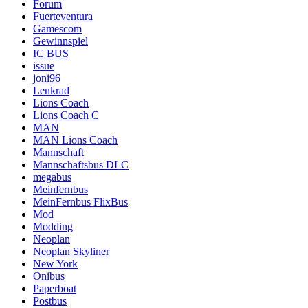
Forum
Fuerteventura
Gamescom
Gewinnspiel
IC BUS
issue
joni96
Lenkrad
Lions Coach
Lions Coach C
MAN
MAN Lions Coach
Mannschaft
Mannschaftsbus DLC
megabus
Meinfernbus
MeinFernbus FlixBus
Mod
Modding
Neoplan
Neoplan Skyliner
New York
Onibus
Paperboat
Postbus