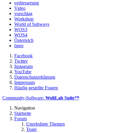
verbesserung
Video
vorschlag
Workshop
World of Subways
WOS3
WOS4
Österreich
öpnv
Facebook
Twitter
Instagram
YouTube
Datenschutzerklärung
Impressum
Häufig gestellte Fragen
Community-Software:
WoltLab Suite™
Navigation
Startseite
Forum
Unerledigte Themen
Team