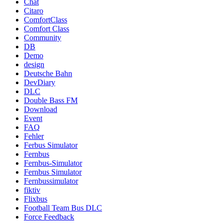
Chat
Citaro
ComfortClass
Comfort Class
Community
DB
Demo
design
Deutsche Bahn
DevDiary
DLC
Double Bass FM
Download
Event
FAQ
Fehler
Ferbus Simulator
Fernbus
Fernbus-Simulator
Fernbus Simulator
Fernbussimulator
fiktiv
Flixbus
Football Team Bus DLC
Force Feedback