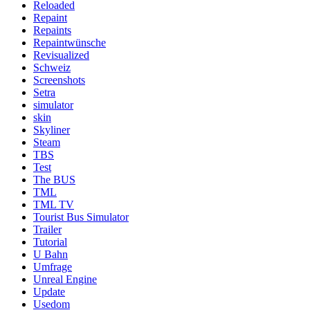
Reloaded
Repaint
Repaints
Repaintwünsche
Revisualized
Schweiz
Screenshots
Setra
simulator
skin
Skyliner
Steam
TBS
Test
The BUS
TML
TML TV
Tourist Bus Simulator
Trailer
Tutorial
U Bahn
Umfrage
Unreal Engine
Update
Usedom