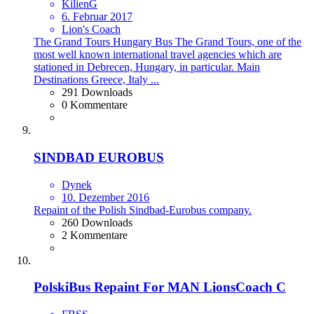
KilienG
6. Februar 2017
Lion's Coach
​The Grand Tours Hungary Bus The Grand Tours, one of the
most well known international travel agencies which are
stationed in Debrecen, Hungary, in particular. Main
Destinations Greece, Italy ...
291 Downloads
0 Kommentare
SINDBAD EUROBUS
Dynek
10. Dezember 2016
Repaint of the Polish Sindbad-Eurobus company.
260 Downloads
2 Kommentare
PolskiBus Repaint For MAN LionsCoach C