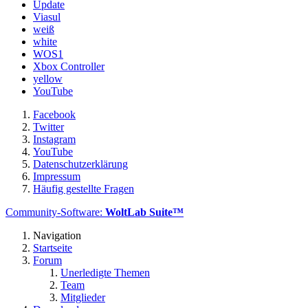
Update
Viasul
weiß
white
WOS1
Xbox Controller
yellow
YouTube
Facebook
Twitter
Instagram
YouTube
Datenschutzerklärung
Impressum
Häufig gestellte Fragen
Community-Software:
WoltLab Suite™
Navigation
Startseite
Forum
Unerledigte Themen
Team
Mitglieder