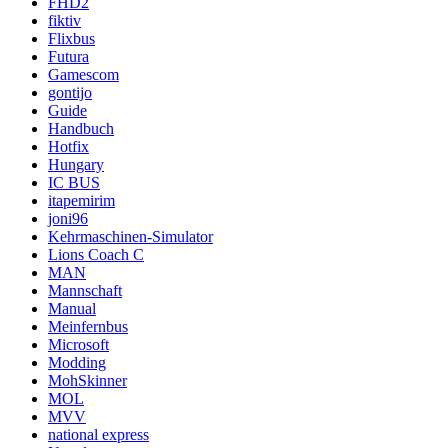
FHD2
fiktiv
Flixbus
Futura
Gamescom
gontijo
Guide
Handbuch
Hotfix
Hungary
IC BUS
itapemirim
joni96
Kehrmaschinen-Simulator
Lions Coach C
MAN
Mannschaft
Manual
Meinfernbus
Microsoft
Modding
MohSkinner
MOL
MVV
national express