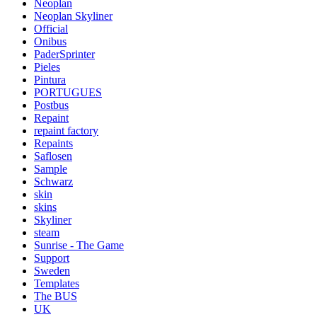
Neoplan
Neoplan Skyliner
Official
Onibus
PaderSprinter
Pieles
Pintura
PORTUGUES
Postbus
Repaint
repaint factory
Repaints
Saflosen
Sample
Schwarz
skin
skins
Skyliner
steam
Sunrise - The Game
Support
Sweden
Templates
The BUS
UK