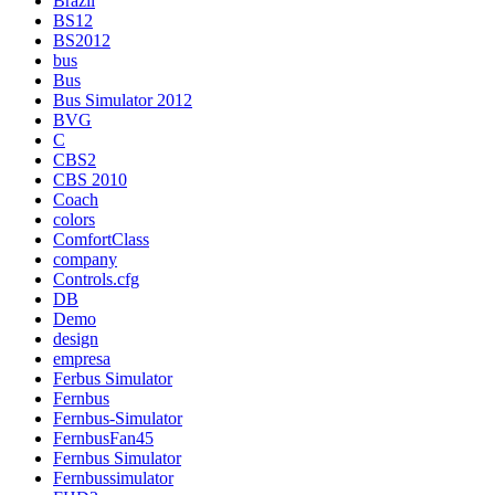
Brazil
BS12
BS2012
bus
Bus
Bus Simulator 2012
BVG
C
CBS2
CBS 2010
Coach
colors
ComfortClass
company
Controls.cfg
DB
Demo
design
empresa
Ferbus Simulator
Fernbus
Fernbus-Simulator
FernbusFan45
Fernbus Simulator
Fernbussimulator