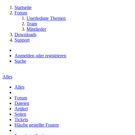
Startseite
Forum
Unerledigte Themen
Team
Mitglieder
Downloads
Support
Anmelden oder registrieren
Suche
Alles
Alles
Forum
Dateien
Artikel
Seiten
Tickets
Häufig gestellte Fragen