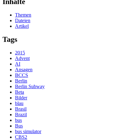
Inhalte
Themen
Dateien
Artikel
Tags
2015
Advent
AI
Ansagen
BCCS
Berlin
Berlin Subway
Beta
Bilder
blau
Brasil
Brazil
bus
Bus
bus simulator
CBS2