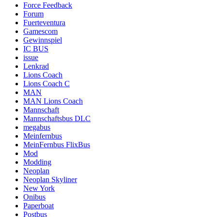
Force Feedback
Forum
Fuerteventura
Gamescom
Gewinnspiel
IC BUS
issue
Lenkrad
Lions Coach
Lions Coach C
MAN
MAN Lions Coach
Mannschaft
Mannschaftsbus DLC
megabus
Meinfernbus
MeinFernbus FlixBus
Mod
Modding
Neoplan
Neoplan Skyliner
New York
Onibus
Paperboat
Postbus