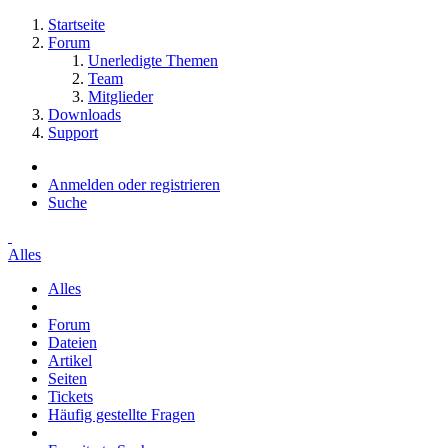
Startseite
Forum
Unerledigte Themen
Team
Mitglieder
Downloads
Support
Anmelden oder registrieren
Suche
Alles
Alles
Forum
Dateien
Artikel
Seiten
Tickets
Häufig gestellte Fragen