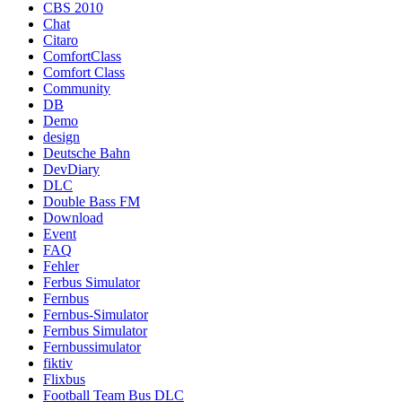
CBS 2010
Chat
Citaro
ComfortClass
Comfort Class
Community
DB
Demo
design
Deutsche Bahn
DevDiary
DLC
Double Bass FM
Download
Event
FAQ
Fehler
Ferbus Simulator
Fernbus
Fernbus-Simulator
Fernbus Simulator
Fernbussimulator
fiktiv
Flixbus
Football Team Bus DLC