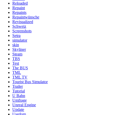
Reloaded
Repaint
Repaints
Repaintwünsche
Revisualized
Schweiz
Screenshots
Setra
simulator
skin
Skyliner
Steam
TBS
Test
The BUS
TML
TML TV
Tourist Bus Simulator
Trailer
Tutorial
U Bahn
Umfrage
Unreal Engine
Update
Usedom