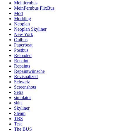
Meinfernbus
MeinFernbus FlixBus
Mod
Modding
Neoplan
Neoplan Skyliner
New York
Onibus
Paperboat
Postbus
Reloaded
Repaint
Repaints
Repaintwünsche
Revisualized
Schweiz
Screenshots
Setra
simulator
skin
Skyliner
Steam
TBS
Test
The BUS