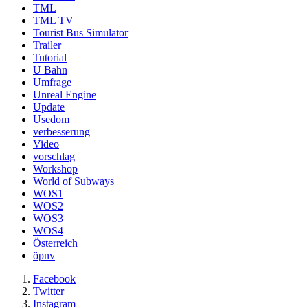
TML
TML TV
Tourist Bus Simulator
Trailer
Tutorial
U Bahn
Umfrage
Unreal Engine
Update
Usedom
verbesserung
Video
vorschlag
Workshop
World of Subways
WOS1
WOS2
WOS3
WOS4
Österreich
öpnv
Facebook
Twitter
Instagram