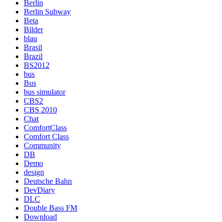
Berlin
Berlin Subway
Beta
Bilder
blau
Brasil
Brazil
BS2012
bus
Bus
bus simulator
CBS2
CBS 2010
Chat
ComfortClass
Comfort Class
Community
DB
Demo
design
Deutsche Bahn
DevDiary
DLC
Double Bass FM
Download