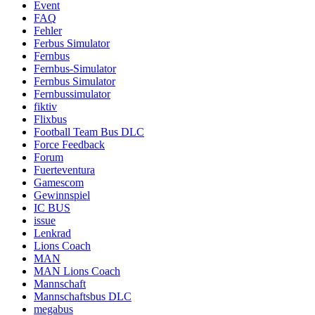
Event
FAQ
Fehler
Ferbus Simulator
Fernbus
Fernbus-Simulator
Fernbus Simulator
Fernbussimulator
fiktiv
Flixbus
Football Team Bus DLC
Force Feedback
Forum
Fuerteventura
Gamescom
Gewinnspiel
IC BUS
issue
Lenkrad
Lions Coach
MAN
MAN Lions Coach
Mannschaft
Mannschaftsbus DLC
megabus