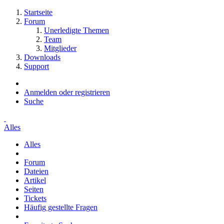
Startseite
Forum
Unerledigte Themen
Team
Mitglieder
Downloads
Support
Anmelden oder registrieren
Suche
Alles
Alles
Forum
Dateien
Artikel
Seiten
Tickets
Häufig gestellte Fragen