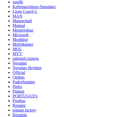
joni96
Kehrmaschinen-Simulator
Lions Coach C
MAN
Mannschaft
Manual
Meinfernbus
Microsoft
Modding
MohSkinner
MOL
MVV
national express
Neoplan
Neoplan Skyliner
Official
Onibus
PaderSprinter
Pieles
Pintura
PORTUGUES
Postbus
Repaint
repaint factory
Repaints