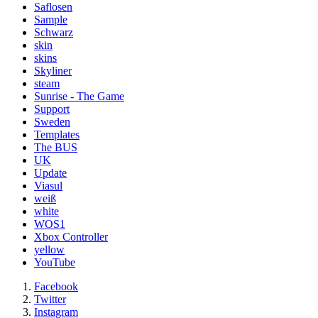
Saflosen
Sample
Schwarz
skin
skins
Skyliner
steam
Sunrise - The Game
Support
Sweden
Templates
The BUS
UK
Update
Viasul
weiß
white
WOS1
Xbox Controller
yellow
YouTube
Facebook
Twitter
Instagram