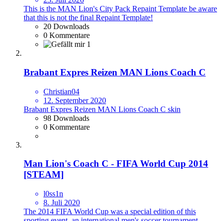
This is the MAN Lion's City Pack Repaint Template be aware
that this is not the final Repaint Template!
20 Downloads
0 Kommentare
1
Brabant Expres Reizen MAN Lions Coach C
Christian04
12. September 2020
Brabant Expres Reizen MAN Lions Coach C skin
98 Downloads
0 Kommentare
Man Lion's Coach C - FIFA World Cup 2014
[STEAM]
l0ss1n
8. Juli 2020
The 2014 FIFA World Cup was a special edition of this
sporting event, an international men's soccer tournament