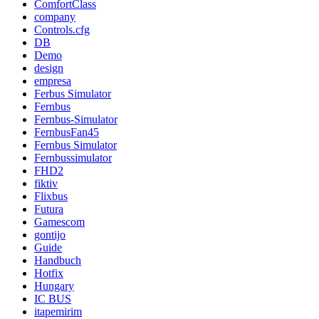
ComfortClass
company
Controls.cfg
DB
Demo
design
empresa
Ferbus Simulator
Fernbus
Fernbus-Simulator
FernbusFan45
Fernbus Simulator
Fernbussimulator
FHD2
fiktiv
Flixbus
Futura
Gamescom
gontijo
Guide
Handbuch
Hotfix
Hungary
IC BUS
itapemirim