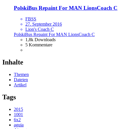
PolskiBus Repaint For MAN LionsCoach C
FBSS
27. September 2016
Lion's Coach C
PolskiBus Repaint For MAN LionsCoach C
1,8k Downloads
5 Kommentare
Inhalte
Themen
Dateien
Artikel
Tags
2015
1001
6x2
aguia