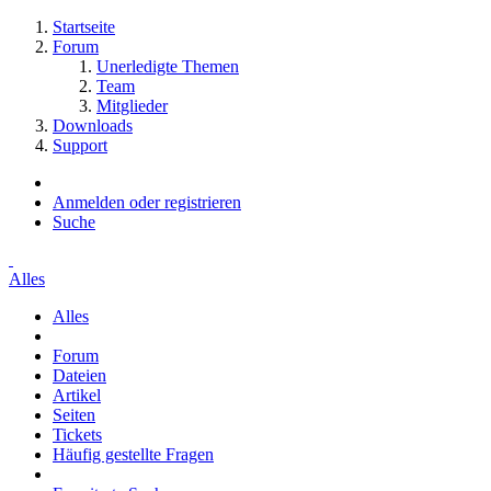
Startseite
Forum
Unerledigte Themen
Team
Mitglieder
Downloads
Support
Anmelden oder registrieren
Suche
Alles
Alles
Forum
Dateien
Artikel
Seiten
Tickets
Häufig gestellte Fragen