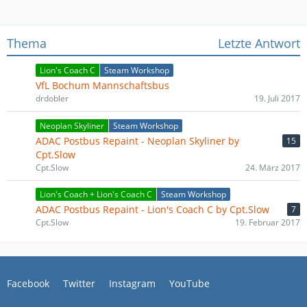
Thema
Letzte Antwort
Lion's Coach C
Steam Workshop
VfL Bochum Mannschaftsbus
drdobler
19. Juli 2017
Neoplan Skyliner
Steam Workshop
ADAC Postbus Repaint - Neoplan Skyliner by
15
Cpt.Slow
Cpt.Slow
24. März 2017
Lion's Coach + Lion's Coach C
Steam Workshop
ADAC Postbus Repaint - Lion's Coach C by Cpt.Slow
7
Cpt.Slow
19. Februar 2017
Facebook
Twitter
Instagram
YouTube