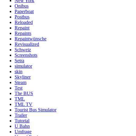
New York
Onibus
Paperboat
Postbus
Reloaded
Repaint
Repaints
Repaintwünsche
Revisualized
Schweiz
Screenshots
Setra
simulator
skin
Skyliner
Steam
Test
The BUS
TML
TML TV
Tourist Bus Simulator
Trailer
Tutorial
U Bahn
Umfrage