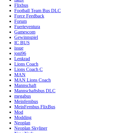
Flixbus
Football Team Bus DLC
Force Feedback
Forum
Fuerteventura
Gamescom
Gewinnspiel
IC BUS
issue
joni96
Lenkrad
Lions Coach
Lions Coach C
MAN
MAN Lions Coach
Mannschaft
Mannschaftsbus DLC
megabus
Meinfernbus
MeinFernbus FlixBus
Mod
Modding
Neoplan
Neoplan Skyliner