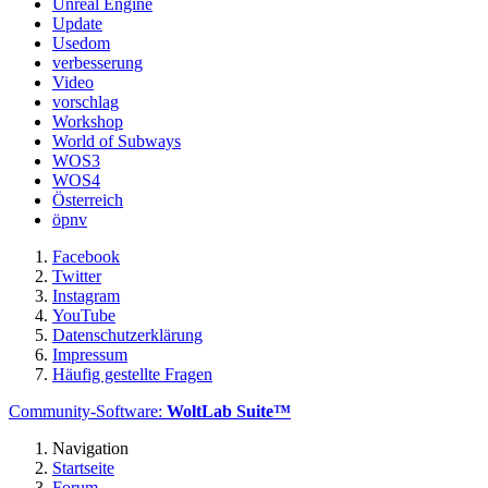
Unreal Engine
Update
Usedom
verbesserung
Video
vorschlag
Workshop
World of Subways
WOS3
WOS4
Österreich
öpnv
Facebook
Twitter
Instagram
YouTube
Datenschutzerklärung
Impressum
Häufig gestellte Fragen
Community-Software:
WoltLab Suite™
Navigation
Startseite
Forum