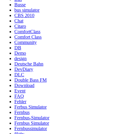
Busse
bus simulator
CBS 2010
Chat
Citaro
ComfortClass
Comfort Class
Community
DB
Demo
design
Deutsche Bahn
DevDiary
DLC
Double Bass FM
Download
Event
FAQ
Fehler
Ferbus Simulator
Fernbus
Fernbus-Simulator
Fernbus Simulator
Fernbussimulator
fiktiv