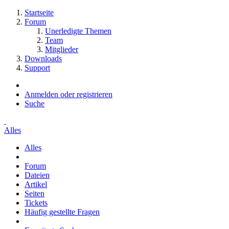
Startseite
Forum
Unerledigte Themen
Team
Mitglieder
Downloads
Support
Anmelden oder registrieren
Suche
Alles
Alles
Forum
Dateien
Artikel
Seiten
Tickets
Häufig gestellte Fragen