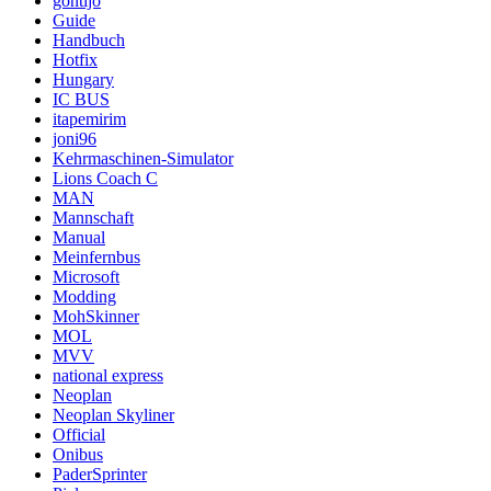
gontijo
Guide
Handbuch
Hotfix
Hungary
IC BUS
itapemirim
joni96
Kehrmaschinen-Simulator
Lions Coach C
MAN
Mannschaft
Manual
Meinfernbus
Microsoft
Modding
MohSkinner
MOL
MVV
national express
Neoplan
Neoplan Skyliner
Official
Onibus
PaderSprinter