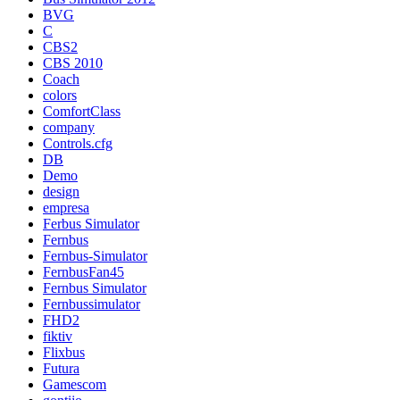
BVG
C
CBS2
CBS 2010
Coach
colors
ComfortClass
company
Controls.cfg
DB
Demo
design
empresa
Ferbus Simulator
Fernbus
Fernbus-Simulator
FernbusFan45
Fernbus Simulator
Fernbussimulator
FHD2
fiktiv
Flixbus
Futura
Gamescom