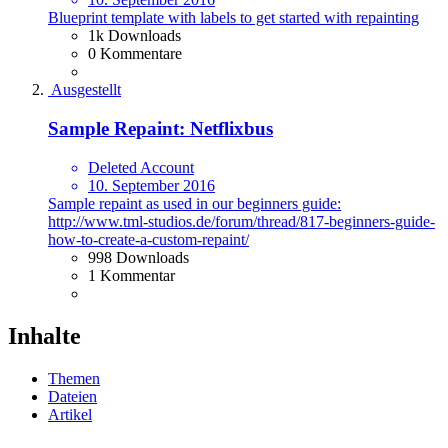
Blueprint template with labels to get started with repainting
1k Downloads
0 Kommentare
Ausgestellt
Sample Repaint: Netflixbus
Deleted Account
10. September 2016
Sample repaint as used in our beginners guide:
http://www.tml-studios.de/forum/thread/817-beginners-guide-
how-to-create-a-custom-repaint/
998 Downloads
1 Kommentar
Inhalte
Themen
Dateien
Artikel