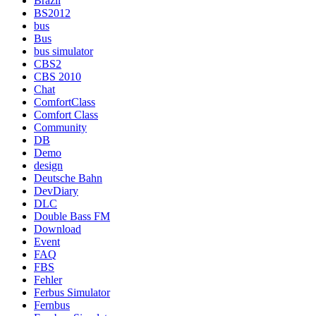
Brazil
BS2012
bus
Bus
bus simulator
CBS2
CBS 2010
Chat
ComfortClass
Comfort Class
Community
DB
Demo
design
Deutsche Bahn
DevDiary
DLC
Double Bass FM
Download
Event
FAQ
FBS
Fehler
Ferbus Simulator
Fernbus