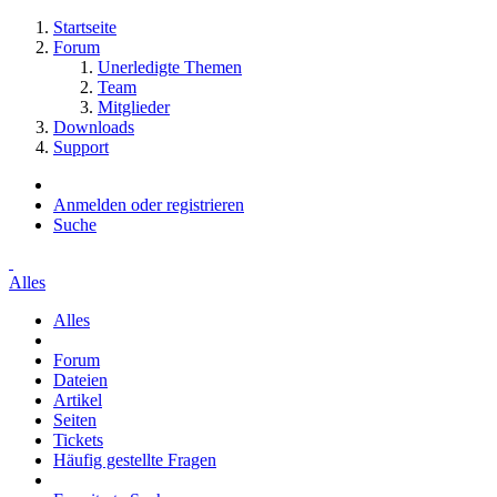
Startseite
Forum
Unerledigte Themen
Team
Mitglieder
Downloads
Support
Anmelden oder registrieren
Suche
Alles
Alles
Forum
Dateien
Artikel
Seiten
Tickets
Häufig gestellte Fragen