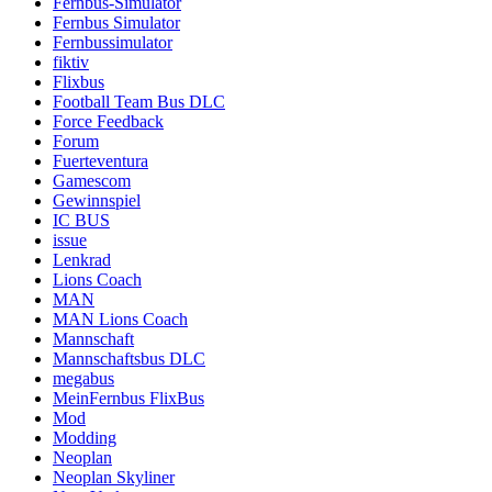
Fernbus-Simulator
Fernbus Simulator
Fernbussimulator
fiktiv
Flixbus
Football Team Bus DLC
Force Feedback
Forum
Fuerteventura
Gamescom
Gewinnspiel
IC BUS
issue
Lenkrad
Lions Coach
MAN
MAN Lions Coach
Mannschaft
Mannschaftsbus DLC
megabus
MeinFernbus FlixBus
Mod
Modding
Neoplan
Neoplan Skyliner