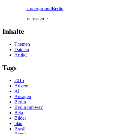
UndergroundBerlin
19. Mai 2017
Inhalte
Themen
Dateien
Artikel
Tags
2015
Advent
AI
Ansagen
Berlin
Berlin Subway
Beta
Bilder
blau
Brasil