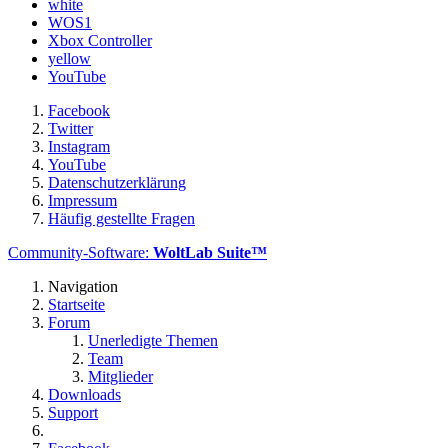
white
WOS1
Xbox Controller
yellow
YouTube
Facebook
Twitter
Instagram
YouTube
Datenschutzerklärung
Impressum
Häufig gestellte Fragen
Community-Software:
WoltLab Suite™
Navigation
Startseite
Forum
Unerledigte Themen
Team
Mitglieder
Downloads
Support