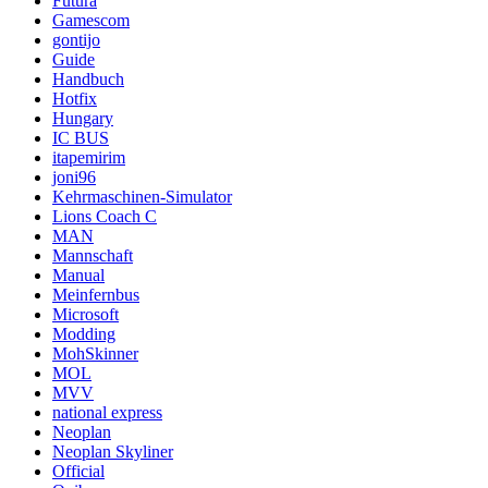
Futura
Gamescom
gontijo
Guide
Handbuch
Hotfix
Hungary
IC BUS
itapemirim
joni96
Kehrmaschinen-Simulator
Lions Coach C
MAN
Mannschaft
Manual
Meinfernbus
Microsoft
Modding
MohSkinner
MOL
MVV
national express
Neoplan
Neoplan Skyliner
Official