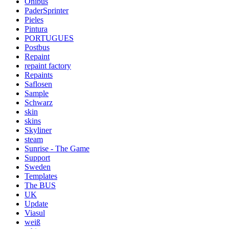
Onibus
PaderSprinter
Pieles
Pintura
PORTUGUES
Postbus
Repaint
repaint factory
Repaints
Saflosen
Sample
Schwarz
skin
skins
Skyliner
steam
Sunrise - The Game
Support
Sweden
Templates
The BUS
UK
Update
Viasul
weiß