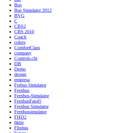
Bus
Bus Simulator 2012
BVG
C
CBS2
CBS 2010
Coach
colors
ComfortClass
company
Controls.cfg
DB
Demo
design
empresa
Ferbus Simulator
Fernbus
Fernbus-Simulator
FernbusFan45
Fernbus Simulator
Fernbussimulator
FHD2
fiktiv
Flixbus