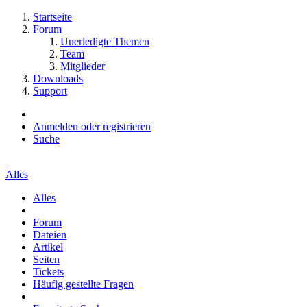
Startseite
Forum
Unerledigte Themen
Team
Mitglieder
Downloads
Support
Anmelden oder registrieren
Suche
Alles
Alles
Forum
Dateien
Artikel
Seiten
Tickets
Häufig gestellte Fragen