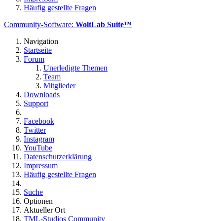
Häufig gestellte Fragen
Community-Software:
WoltLab Suite™
Navigation
Startseite
Forum
Unerledigte Themen
Team
Mitglieder
Downloads
Support
Facebook
Twitter
Instagram
YouTube
Datenschutzerklärung
Impressum
Häufig gestellte Fragen
Suche
Optionen
Aktueller Ort
TML-Studios Community