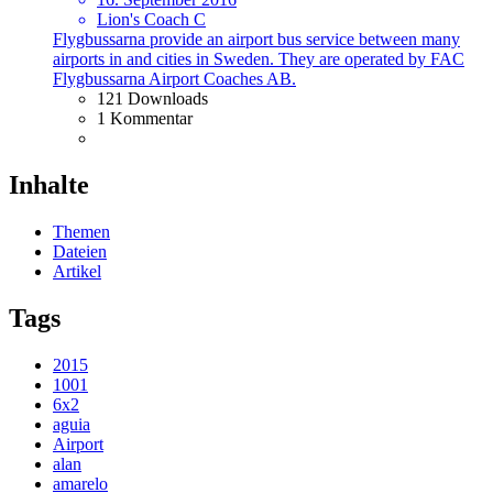
Lion's Coach C
Flygbussarna provide an airport bus service between many
airports in and cities in Sweden. They are operated by FAC
Flygbussarna Airport Coaches AB.
121 Downloads
1 Kommentar
Inhalte
Themen
Dateien
Artikel
Tags
2015
1001
6x2
aguia
Airport
alan
amarelo