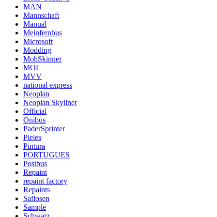
MAN
Mannschaft
Manual
Meinfernbus
Microsoft
Modding
MohSkinner
MOL
MVV
national express
Neoplan
Neoplan Skyliner
Official
Onibus
PaderSprinter
Pieles
Pintura
PORTUGUES
Postbus
Repaint
repaint factory
Repaints
Saflosen
Sample
Schwarz