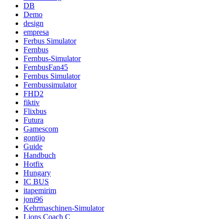
DB
Demo
design
empresa
Ferbus Simulator
Fernbus
Fernbus-Simulator
FernbusFan45
Fernbus Simulator
Fernbussimulator
FHD2
fiktiv
Flixbus
Futura
Gamescom
gontijo
Guide
Handbuch
Hotfix
Hungary
IC BUS
itapemirim
joni96
Kehrmaschinen-Simulator
Lions Coach C