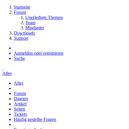
Startseite
Forum
Unerledigte Themen
Team
Mitglieder
Downloads
Support
Anmelden oder registrieren
Suche
Alles
Alles
Forum
Dateien
Artikel
Seiten
Tickets
Häufig gestellte Fragen