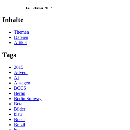
14. Februar 2017
Inhalte
Themen
Dateien
Artikel
Tags
2015
Advent
AI
Ansagen
BCCS
Berlin
Berlin Subway
Beta
Bilder
blau
Brasil
Brazil
bus