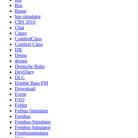
Bus
Busse
bus simulator
CBS 2010
Chat
Citaro
ComfortClass
Comfort Class
DB
Demo
design
Deutsche Bahn
DevDiary
DLC
Double Bass FM
Download
Event
FAQ
Fehler
Ferbus Simulator
Fernbus
Fernbus-Simulator
Fernbus Simulator
Fernbussimulator