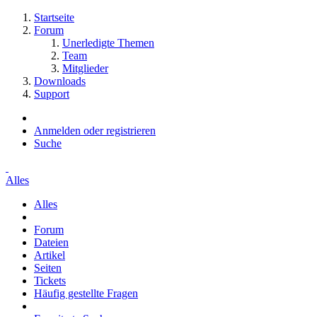
Startseite
Forum
Unerledigte Themen
Team
Mitglieder
Downloads
Support
Anmelden oder registrieren
Suche
Alles
Alles
Forum
Dateien
Artikel
Seiten
Tickets
Häufig gestellte Fragen