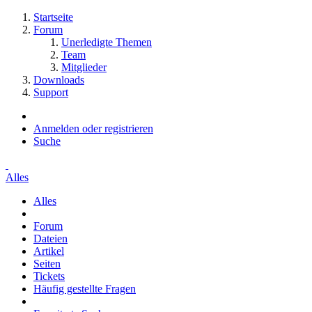
Startseite
Forum
Unerledigte Themen
Team
Mitglieder
Downloads
Support
Anmelden oder registrieren
Suche
Alles
Alles
Forum
Dateien
Artikel
Seiten
Tickets
Häufig gestellte Fragen