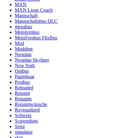
MAN
MAN Lions Coach
Mannschaft
Mannschaftsbus DLC
megabus
Meinfernbus
MeinFernbus FlixBus
Mod
Modding
Neoplan
Neoplan Skyliner
New York
Onibus
Paperboat
Postbus
Reloaded
Repaint
Repaints
Repaintwünsche
Revisualized
Schweiz
Screenshots
Setra
simulator
skin