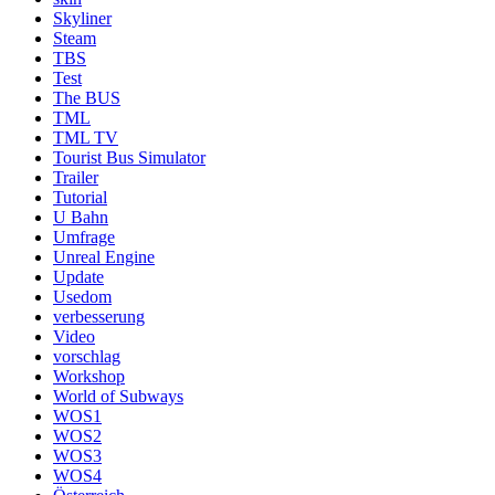
Skyliner
Steam
TBS
Test
The BUS
TML
TML TV
Tourist Bus Simulator
Trailer
Tutorial
U Bahn
Umfrage
Unreal Engine
Update
Usedom
verbesserung
Video
vorschlag
Workshop
World of Subways
WOS1
WOS2
WOS3
WOS4