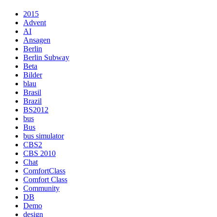
2015
Advent
AI
Ansagen
Berlin
Berlin Subway
Beta
Bilder
blau
Brasil
Brazil
BS2012
bus
Bus
bus simulator
CBS2
CBS 2010
Chat
ComfortClass
Comfort Class
Community
DB
Demo
design