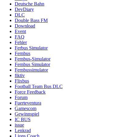
Deutsche Bahn
DevDiary
DLC
Double Bass FM
Download
Event
FAQ
Fehler
Ferbus Simulator
Fernbus
Fernbus-Simulator
Fernbus Simulator
Fernbussimulator
fiktiv
Flixbus
Football Team Bus DLC
Force Feedback
Forum
Fuerteventura
Gamescom
Gewinnspiel
IC BUS
issue
Lenkrad
Lions Coach