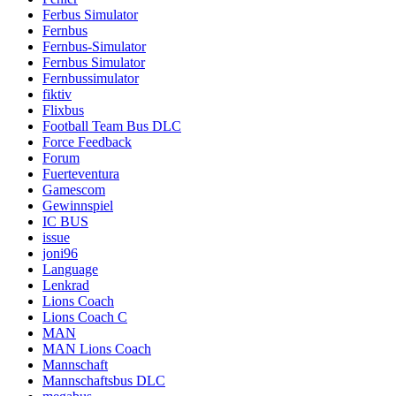
Ferbus Simulator
Fernbus
Fernbus-Simulator
Fernbus Simulator
Fernbussimulator
fiktiv
Flixbus
Football Team Bus DLC
Force Feedback
Forum
Fuerteventura
Gamescom
Gewinnspiel
IC BUS
issue
joni96
Language
Lenkrad
Lions Coach
Lions Coach C
MAN
MAN Lions Coach
Mannschaft
Mannschaftsbus DLC