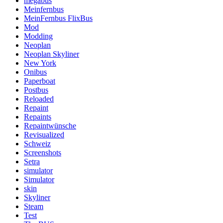
megabus
Meinfernbus
MeinFernbus FlixBus
Mod
Modding
Neoplan
Neoplan Skyliner
New York
Onibus
Paperboat
Postbus
Reloaded
Repaint
Repaints
Repaintwünsche
Revisualized
Schweiz
Screenshots
Setra
simulator
Simulator
skin
Skyliner
Steam
Test