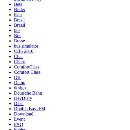
Beta
Bilder
blau
Brasil
Brazil
bus
Bus
Busse
bus simulator
CBS 2010
Chat
Citaro
ComfortClass
Comfort Class
DB
Demo
design
Deutsche Bahn
DevDiary
DLC
Double Bass FM
Download
Event
FAQ
Fehler