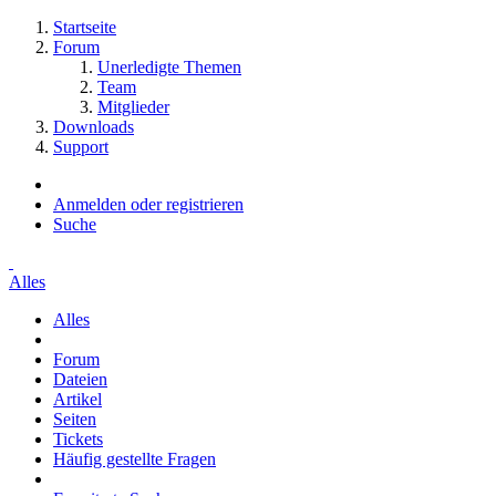
Startseite
Forum
Unerledigte Themen
Team
Mitglieder
Downloads
Support
Anmelden oder registrieren
Suche
Alles
Alles
Forum
Dateien
Artikel
Seiten
Tickets
Häufig gestellte Fragen