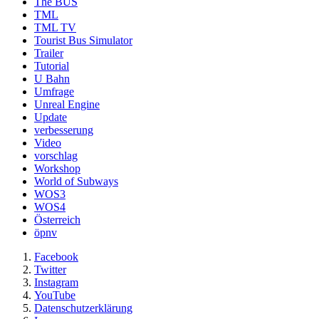
The BUS
TML
TML TV
Tourist Bus Simulator
Trailer
Tutorial
U Bahn
Umfrage
Unreal Engine
Update
verbesserung
Video
vorschlag
Workshop
World of Subways
WOS3
WOS4
Österreich
öpnv
Facebook
Twitter
Instagram
YouTube
Datenschutzerklärung