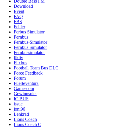
Double Bass FM
Download
Event
FAQ
FBS
Fehler
Ferbus Simulator
Fernbus
Fernbus-Simulator
Fernbus Simulator
Fernbussimulator
fiktiv
Flixbus
Football Team Bus DLC
Force Feedback
Forum
Fuerteventura
Gamescom
Gewinnspiel
IC BUS
issue
joni96
Lenkrad
Lions Coach
Lions Coach C