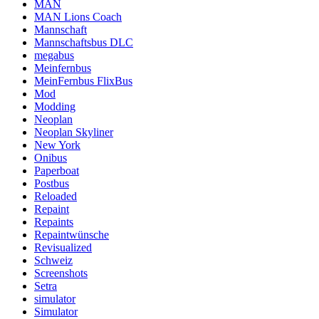
MAN
MAN Lions Coach
Mannschaft
Mannschaftsbus DLC
megabus
Meinfernbus
MeinFernbus FlixBus
Mod
Modding
Neoplan
Neoplan Skyliner
New York
Onibus
Paperboat
Postbus
Reloaded
Repaint
Repaints
Repaintwünsche
Revisualized
Schweiz
Screenshots
Setra
simulator
Simulator