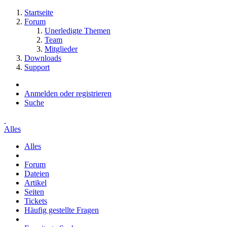
Startseite
Forum
Unerledigte Themen
Team
Mitglieder
Downloads
Support
Anmelden oder registrieren
Suche
Alles
Alles
Forum
Dateien
Artikel
Seiten
Tickets
Häufig gestellte Fragen