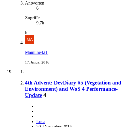
Antworten
6
Zugriffe
9,7k
6
Mainline421
17. Januar 2016
4th Advent: DevDiary #5 (Vegetation and
Environment) and WoS 4 Performance-
Update
4
Luca
20. Dezember 2015