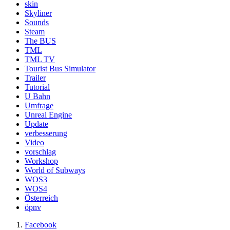
skin
Skyliner
Sounds
Steam
The BUS
TML
TML TV
Tourist Bus Simulator
Trailer
Tutorial
U Bahn
Umfrage
Unreal Engine
Update
verbesserung
Video
vorschlag
Workshop
World of Subways
WOS3
WOS4
Österreich
öpnv
Facebook