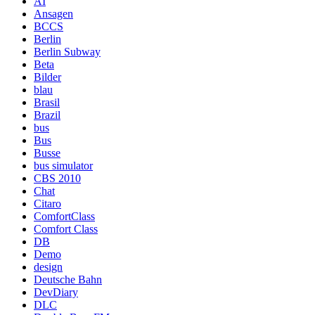
AI
Ansagen
BCCS
Berlin
Berlin Subway
Beta
Bilder
blau
Brasil
Brazil
bus
Bus
Busse
bus simulator
CBS 2010
Chat
Citaro
ComfortClass
Comfort Class
DB
Demo
design
Deutsche Bahn
DevDiary
DLC