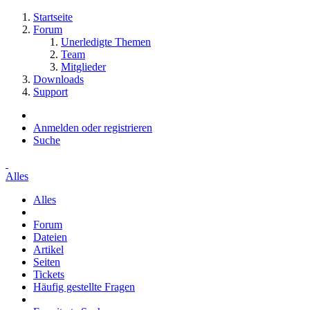
Startseite
Forum
Unerledigte Themen
Team
Mitglieder
Downloads
Support
Anmelden oder registrieren
Suche
Alles
Alles
Forum
Dateien
Artikel
Seiten
Tickets
Häufig gestellte Fragen