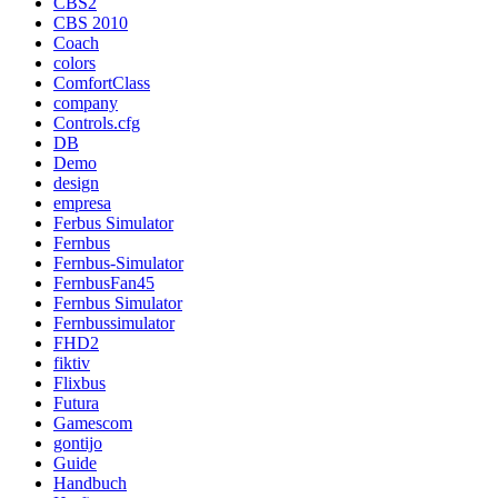
CBS2
CBS 2010
Coach
colors
ComfortClass
company
Controls.cfg
DB
Demo
design
empresa
Ferbus Simulator
Fernbus
Fernbus-Simulator
FernbusFan45
Fernbus Simulator
Fernbussimulator
FHD2
fiktiv
Flixbus
Futura
Gamescom
gontijo
Guide
Handbuch