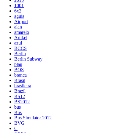
2015
1001
6x2
aguia
Airport
alan
amarelo
Artikel
azul
BCCS
Berlin
Berlin Subway
blau
BOS
branca
Brasil
brasileira
Brazil
BS12
BS2012
bus
Bus
Bus Simulator 2012
BVG
C