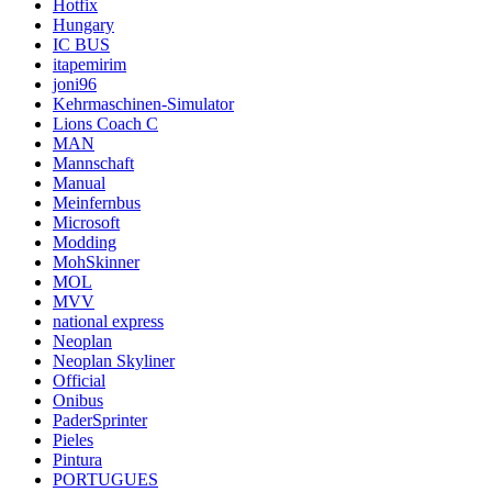
Hotfix
Hungary
IC BUS
itapemirim
joni96
Kehrmaschinen-Simulator
Lions Coach C
MAN
Mannschaft
Manual
Meinfernbus
Microsoft
Modding
MohSkinner
MOL
MVV
national express
Neoplan
Neoplan Skyliner
Official
Onibus
PaderSprinter
Pieles
Pintura
PORTUGUES