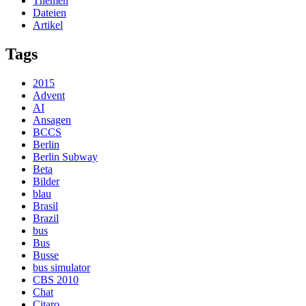
Themen
Dateien
Artikel
Tags
2015
Advent
AI
Ansagen
BCCS
Berlin
Berlin Subway
Beta
Bilder
blau
Brasil
Brazil
bus
Bus
Busse
bus simulator
CBS 2010
Chat
Citaro