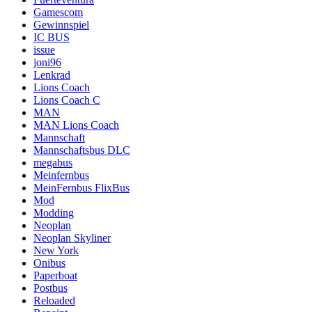
Gamescom
Gewinnspiel
IC BUS
issue
joni96
Lenkrad
Lions Coach
Lions Coach C
MAN
MAN Lions Coach
Mannschaft
Mannschaftsbus DLC
megabus
Meinfernbus
MeinFernbus FlixBus
Mod
Modding
Neoplan
Neoplan Skyliner
New York
Onibus
Paperboat
Postbus
Reloaded