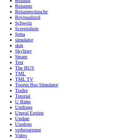
Repaint
Repaints
Repaintwünsche
Revisualized
Schweiz
Screenshots
Setra
simulator
skin
Skyliner
Steam
Test
The BUS
TML
TML TV
Tourist Bus Simulator
Trailer
Tutorial
U Bahn
Umfrage
Unreal Engine
Update
Usedom
verbesserung
Video