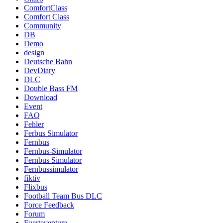
ComfortClass
Comfort Class
Community
DB
Demo
design
Deutsche Bahn
DevDiary
DLC
Double Bass FM
Download
Event
FAQ
Fehler
Ferbus Simulator
Fernbus
Fernbus-Simulator
Fernbus Simulator
Fernbussimulator
fiktiv
Flixbus
Football Team Bus DLC
Force Feedback
Forum
Fuerteventura