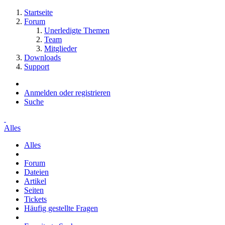
Startseite
Forum
Unerledigte Themen
Team
Mitglieder
Downloads
Support
Anmelden oder registrieren
Suche
Alles
Alles
Forum
Dateien
Artikel
Seiten
Tickets
Häufig gestellte Fragen