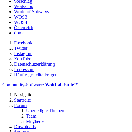
vorschlag
Workshop
World of Subways
WOS3
WOS4
Österreich
öpnv
Facebook
Twitter
Instagram
YouTube
Datenschutzerklärung
Impressum
Häufig gestellte Fragen
Community-Software:
WoltLab Suite™
Navigation
Startseite
Forum
Unerledigte Themen
Team
Mitglieder
Downloads
Support