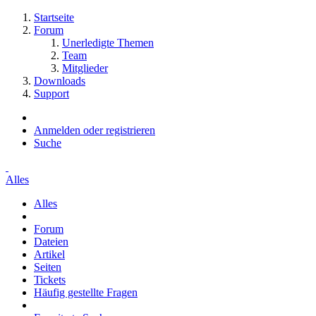
Startseite
Forum
Unerledigte Themen
Team
Mitglieder
Downloads
Support
Anmelden oder registrieren
Suche
Alles
Alles
Forum
Dateien
Artikel
Seiten
Tickets
Häufig gestellte Fragen