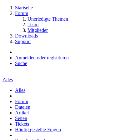
Startseite
Forum
Unerledigte Themen
Team
Mitglieder
Downloads
Support
Anmelden oder registrieren
Suche
Alles
Alles
Forum
Dateien
Artikel
Seiten
Tickets
Häufig gestellte Fragen