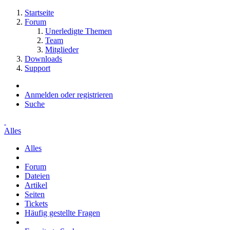
Startseite
Forum
Unerledigte Themen
Team
Mitglieder
Downloads
Support
Anmelden oder registrieren
Suche
Alles
Alles
Forum
Dateien
Artikel
Seiten
Tickets
Häufig gestellte Fragen