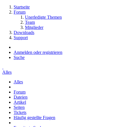
Startseite
Forum
Unerledigte Themen
Team
Mitglieder
Downloads
Support
Anmelden oder registrieren
Suche
Alles
Alles
Forum
Dateien
Artikel
Seiten
Tickets
Häufig gestellte Fragen