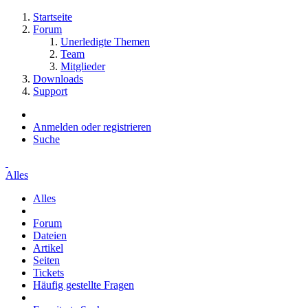
Startseite
Forum
Unerledigte Themen
Team
Mitglieder
Downloads
Support
Anmelden oder registrieren
Suche
Alles
Alles
Forum
Dateien
Artikel
Seiten
Tickets
Häufig gestellte Fragen