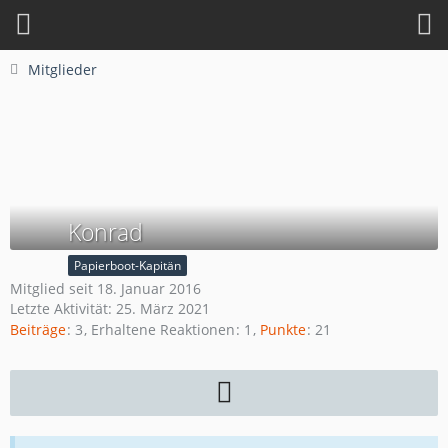
Mitglieder
Konrad
Papierboot-Kapitän
Mitglied seit 18. Januar 2016
Letzte Aktivität:
25. März 2021
Beiträge
3
Erhaltene Reaktionen
1
Punkte
21