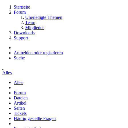
Startseite
Forum
Unerledigte Themen
Team
Mitglieder
Downloads
Support
Anmelden oder registrieren
Suche
Alles
Alles
Forum
Dateien
Artikel
Seiten
Tickets
Häufig gestellte Fragen