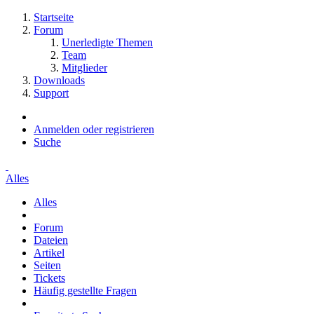
Startseite
Forum
Unerledigte Themen
Team
Mitglieder
Downloads
Support
Anmelden oder registrieren
Suche
Alles
Alles
Forum
Dateien
Artikel
Seiten
Tickets
Häufig gestellte Fragen