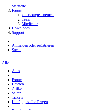
Startseite
Forum
Unerledigte Themen
Team
Mitglieder
Downloads
Support
Anmelden oder registrieren
Suche
Alles
Alles
Forum
Dateien
Artikel
Seiten
Tickets
Häufig gestellte Fragen